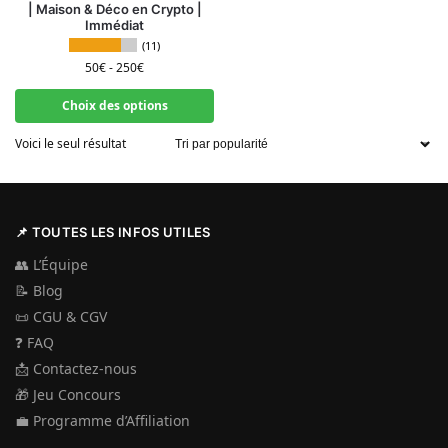
| Maison & Déco en Crypto |
Immédiat
(11)
50
€
-
250
€
Choix des options
Voici le seul résultat
📌 TOUTES LES INFOS UTILES
👥
L’Équipe
📝
Blog
📜
CGU & CGV
❓
FAQ
📩
Contactez-nous
🎁
Jeu Concours
💼
Programme d’Affiliation