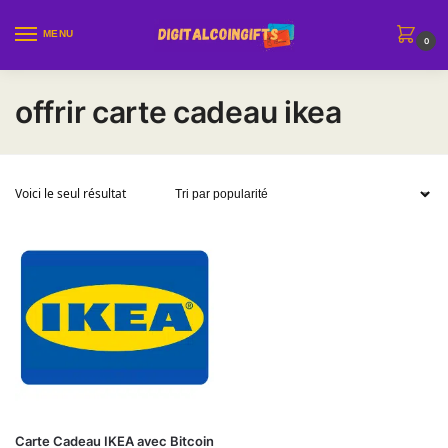
Sauter à la navigation
Skip to content
MENU
0
offrir carte cadeau ikea
Voici le seul résultat
Ce produit a plusieurs variations. Les options peuvent être choi
Carte Cadeau IKEA avec Bitcoin