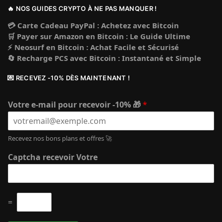
🔥 NOS GUIDES CRYPTO À NE PAS MANQUER !
💳 Carte Cadeau PayPal : Achetez avec Bitcoin
🛒 Payer sur Amazon en Bitcoin : Le Guide Ultime
⚡ Neosurf en Bitcoin : Achat Facile et Sécurisé
🔄 Recharge PCS avec Bitcoin : Instantané et Simple
💌 RECEVEZ -10% DÈS MAINTENANT !
Votre e-mail pour recevoir -10% 🎁
*
Recevez nos bons plans et offres 🚀
Captcha recevoir Votre
C
=
u
s