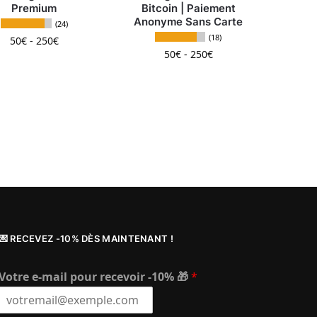
Premium
Bitcoin | Paiement
Anonyme Sans Carte
(24)
(18)
50
€
-
250
€
50
€
-
250
€
Ce produit a plusieurs variations. Les options peuven
ent être choisies sur la page du produit
 variations. Les options peuvent être choisies sur la page d
Ce produit a plusieurs v
 popularité
💌 RECEVEZ -10% DÈS MAINTENANT !
Votre e-mail pour recevoir -10% 🎁
*