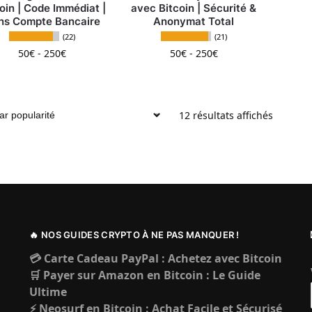
oin | Code Immédiat |
avec Bitcoin | Sécurité &
ns Compte Bancaire
Anonymat Total
(22)
(21)
50
€
-
250
€
50
€
-
250
€
Ce produit a plusieurs variations. Les options peuv
Ce produit a plusieurs
Trié par
12 résultats affichés
🔥 NOS GUIDES CRYPTO À NE PAS MANQUER !
💳 Carte Cadeau PayPal : Achetez avec Bitcoin
🛒 Payer sur Amazon en Bitcoin : Le Guide
Ultime
⚡ Neosurf en Bitcoin : Achat Facile et Sécurisé