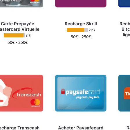
Carte Prépayée
Recharge Skrill
Rech
astercard Virtuelle
Bit
(11)
lig
(15)
50
€
-
250
€
50
€
-
250
€
Ce produit a plusieurs
Ce produit a plusieurs variations. Les options peuv
echarge Transcash
Acheter Paysafecard
R