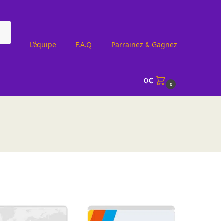
che
L’équipe
F.A.Q
Parrainez & Gagnez
0
€
0
 popularité