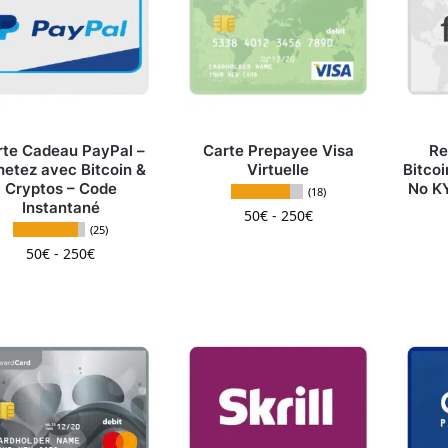
rte Cadeau PayPal –
Carte Prepayee Visa
Re
etez avec Bitcoin &
Virtuelle
Bitcoi
Cryptos – Code
No KY
(18)
Instantané
50
€
-
250
€
(25)
Ce produit a plusieurs
50
€
-
250
€
Ce produit a plusieurs variations. Les options peuv