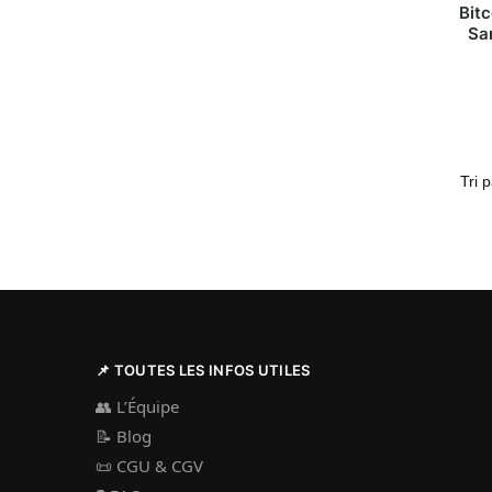
Bitc
Sa
📌 TOUTES LES INFOS UTILES
👥
L’Équipe
📝
Blog
📜
CGU & CGV