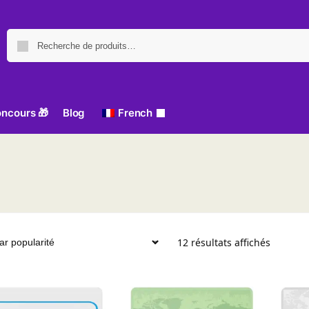
Recherche pour :
Recher
ncours 🎁
Blog
French
Trié par
12 résultats affichés