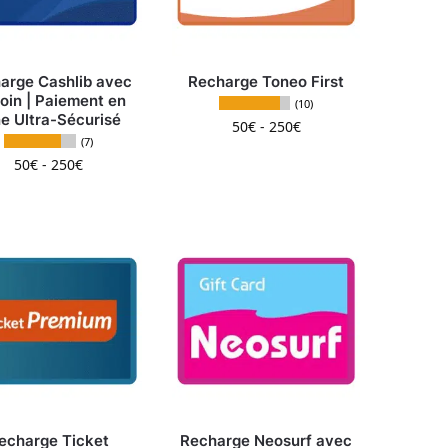
arge Cashlib avec
Recharge Toneo First
coin | Paiement en
(10)
ne Ultra-Sécurisé
50
€
-
250
€
(7)
 variations. Les options peuvent être choisies sur la page d
Ce produit a plusieurs v
50
€
-
250
€
ent être choisies sur la page du produit
Ce produit a plusieurs variations. Les options peuven
echarge Ticket
Recharge Neosurf avec