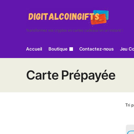
Sauter à la navigation
Skip to content
Transformez vos cryptos en cartes cadeaux en un instant !
Accueil
Boutique
Contactez‑nous
Jeu Co
Carte Prépayée