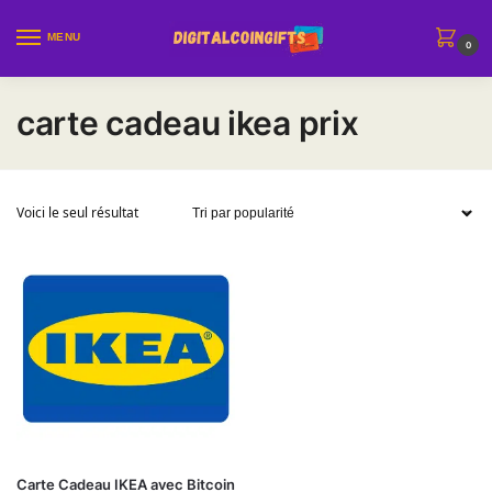
Sauter à la navigation
Skip to content
MENU
0
carte cadeau ikea prix
Voici le seul résultat
Ce produit a plusieurs variations. Les options peuvent être choi
Carte Cadeau IKEA avec Bitcoin