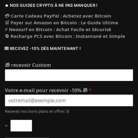
🔥 NOS GUIDES CRYPTO À NE PAS MANQUER !
💳 Carte Cadeau PayPal : Achetez avec Bitcoin
🛒 Payer sur Amazon en Bitcoin : Le Guide Ultime
⚡ Neosurf en Bitcoin : Achat Facile et Sécurisé
🔄 Recharge PCS avec Bitcoin : Instantané et Simple
💌 RECEVEZ -10% DÈS MAINTENANT !
🎁 recevoir Custom
Votre e-mail pour recevoir -10% 🎁
*
Recevez nos bons plans et offres 🚀
C
=
u
s