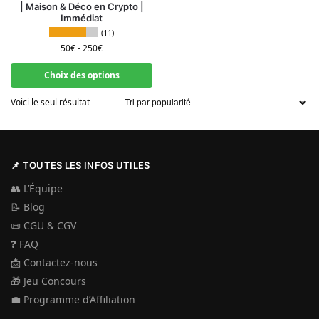
| Maison & Déco en Crypto |
Immédiat
(11)
50
€
-
250
€
Choix des options
Voici le seul résultat
📌 TOUTES LES INFOS UTILES
👥
L’Équipe
📝
Blog
📜
CGU & CGV
❓
FAQ
📩
Contactez-nous
🎁
Jeu Concours
💼
Programme d’Affiliation