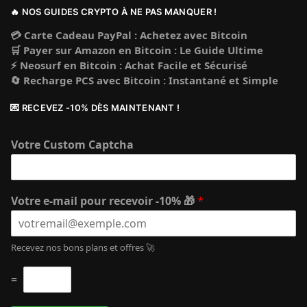
🔥 NOS GUIDES CRYPTO À NE PAS MANQUER !
💳 Carte Cadeau PayPal : Achetez avec Bitcoin
🛒 Payer sur Amazon en Bitcoin : Le Guide Ultime
⚡ Neosurf en Bitcoin : Achat Facile et Sécurisé
🔄 Recharge PCS avec Bitcoin : Instantané et Simple
💌 RECEVEZ -10% DÈS MAINTENANT !
Votre Custom Captcha
Votre e-mail pour recevoir -10% 🎁
*
Recevez nos bons plans et offres 🚀
C
=
u
s