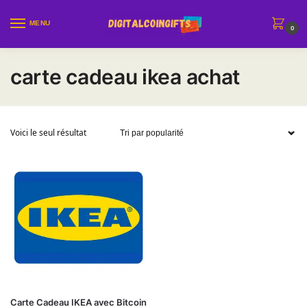
Sauter à la navigation
Skip to content
MENU
0
carte cadeau ikea achat
Voici le seul résultat
Ce produit a plusieurs variations. Les options peuvent être choi
Carte Cadeau IKEA avec Bitcoin