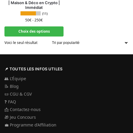
| Maison & Déco en Crypto |
Immédiat
(11)
50
€
-
250
€
Choix des options
Voici le seul résultat
📌 TOUTES LES INFOS UTILES
👥
L’Équipe
📝
Blog
📜
CGU & CGV
❓
FAQ
📩
Contactez-nous
🎁
Jeu Concours
💼
Programme d’Affiliation