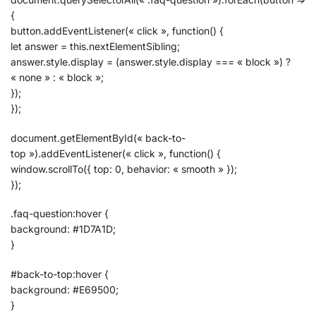
{
button.addEventListener(« click », function() {
let answer = this.nextElementSibling;
answer.style.display = (answer.style.display === « block ») ?
« none » : « block »;
});
});
document.getElementById(« back-to-
top »).addEventListener(« click », function() {
window.scrollTo({ top: 0, behavior: « smooth » });
});
.faq-question:hover {
background: #1D7A1D;
}
#back-to-top:hover {
background: #E69500;
}