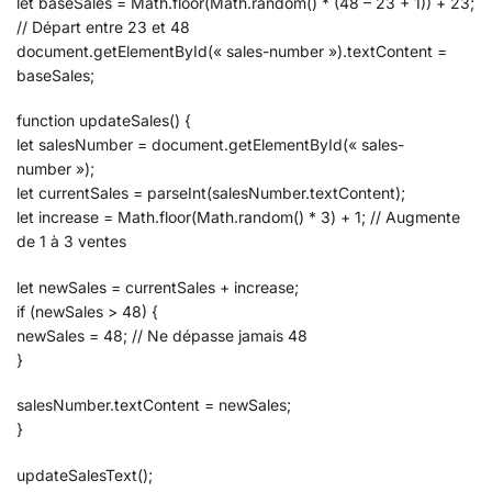
let baseSales = Math.floor(Math.random() * (48 – 23 + 1)) + 23;
// Départ entre 23 et 48
document.getElementById(« sales-number »).textContent =
baseSales;
function updateSales() {
let salesNumber = document.getElementById(« sales-
number »);
let currentSales = parseInt(salesNumber.textContent);
let increase = Math.floor(Math.random() * 3) + 1; // Augmente
de 1 à 3 ventes
let newSales = currentSales + increase;
if (newSales > 48) {
newSales = 48; // Ne dépasse jamais 48
}
salesNumber.textContent = newSales;
}
updateSalesText();