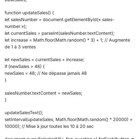
function updateSales() {
let salesNumber = document.getElementById(« sales-
number »);
let currentSales = parseInt(salesNumber.textContent);
let increase = Math.floor(Math.random() * 3) + 1; // Augmente
de 1 à 3 ventes
let newSales = currentSales + increase;
if (newSales > 48) {
newSales = 48; // Ne dépasse jamais 48
}
salesNumber.textContent = newSales;
}
updateSalesText();
setInterval(updateSales, Math.floor(Math.random() * 20000) +
10000); // Mise à jour toutes les 10 à 20 sec
document.querySelectorAll(« .faq-question »).forEach(button =>