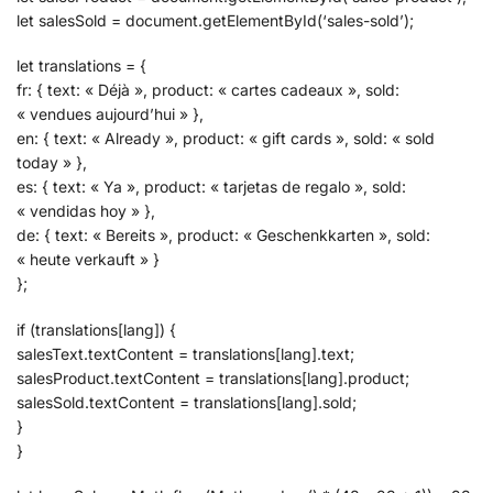
let salesSold = document.getElementById(‘sales-sold’);
let translations = {
fr: { text: « Déjà », product: « cartes cadeaux », sold:
« vendues aujourd’hui » },
en: { text: « Already », product: « gift cards », sold: « sold
today » },
es: { text: « Ya », product: « tarjetas de regalo », sold:
« vendidas hoy » },
de: { text: « Bereits », product: « Geschenkkarten », sold:
« heute verkauft » }
};
if (translations[lang]) {
salesText.textContent = translations[lang].text;
salesProduct.textContent = translations[lang].product;
salesSold.textContent = translations[lang].sold;
}
}