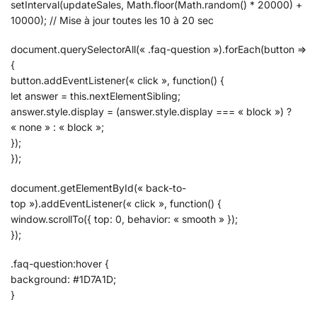
setInterval(updateSales, Math.floor(Math.random() * 20000) +
10000); // Mise à jour toutes les 10 à 20 sec
document.querySelectorAll(« .faq-question »).forEach(button =>
{
button.addEventListener(« click », function() {
let answer = this.nextElementSibling;
answer.style.display = (answer.style.display === « block ») ?
« none » : « block »;
});
});
document.getElementById(« back-to-
top »).addEventListener(« click », function() {
window.scrollTo({ top: 0, behavior: « smooth » });
});
.faq-question:hover {
background: #1D7A1D;
}