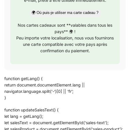
e-mail, prête à être utilisée immédiatement.
🌍 Où puis-je utiliser ma carte cadeau ?
Nos cartes cadeaux sont **valables dans tous les
pays** 🌍 !
Peu importe votre localisation, nous vous fournirons
une carte compatible avec votre pays après
confirmation du paiement.
function getLang() {
return document.documentElement.lang ||
navigator.language.split(‘-‘)[0] || ‘fr’;
}
function updateSalesText() {
let lang = getLang();
let salesText = document.getElementById(‘sales-text’);
let salesProduct = document.getElementById(‘sales-product’);