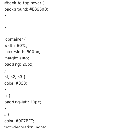
#back-to-top:hover {
background: #E69500;
}
}
.container {
width: 90%;
max-width: 600px;
margin: auto;
padding: 20px;
}
h1, h2, h3 {
color: #333;
}
ul {
padding-left: 20px;
}
a {
color: #007BFF;
text-decoration: none;