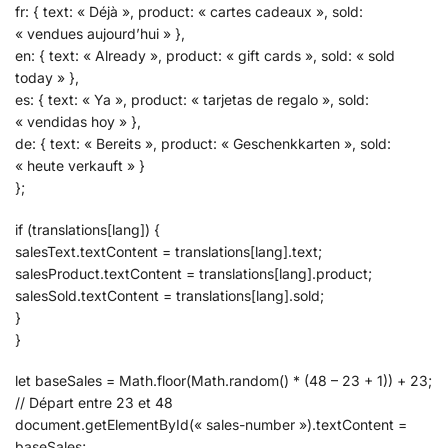
fr: { text: « Déjà », product: « cartes cadeaux », sold:
« vendues aujourd’hui » },
en: { text: « Already », product: « gift cards », sold: « sold
today » },
es: { text: « Ya », product: « tarjetas de regalo », sold:
« vendidas hoy » },
de: { text: « Bereits », product: « Geschenkkarten », sold:
« heute verkauft » }
};
if (translations[lang]) {
salesText.textContent = translations[lang].text;
salesProduct.textContent = translations[lang].product;
salesSold.textContent = translations[lang].sold;
}
}
let baseSales = Math.floor(Math.random() * (48 – 23 + 1)) + 23;
// Départ entre 23 et 48
document.getElementById(« sales-number »).textContent =
baseSales;